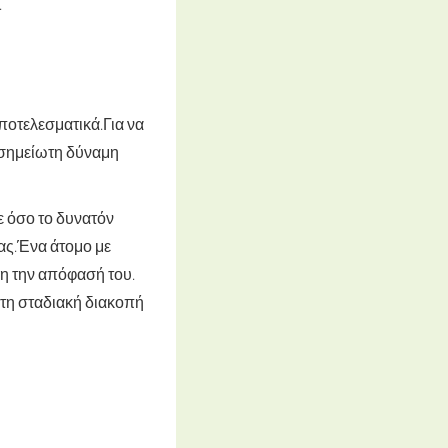
.
αποτελεσματικά.
Για να
οσημείωτη δύναμη
τε όσο το δυνατόν
ας.
Ένα άτομο με
ξη την απόφασή του
.
στη σταδιακή διακοπή