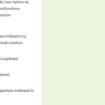
ίες που πρέπει να
 κινδυνεύουν
ιστούν:
μια επίδραση όχι
νάπτυξη πολλών
τε καρδιακή
ακτική
αματήσει σταδιακά το