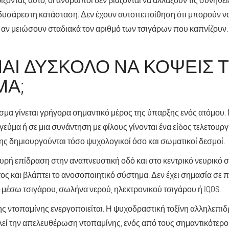
 δυσάρεστη κατάσταση
. Δεν έχουν αυτοπεποίθηση ότι μπορούν ν
ι αν μειώσουν σταδιακά τον αριθμό των τσιγάρων που καπνίζουν.
ΊΝΑΙ ΔΎΣΚΟΛΟ ΝΑ ΚΌΨΕΙΣ 
ΜΑ;
ισμα γίνεται γρήγορα σημαντικό μέρος της ύπαρξης ενός ατόμου.
γεύμα ή σε μια συνάντηση με φίλους γίνονται ένα είδος τελετουργ
νης δημιουργούνται τόσο ψυχολογικοί όσο και σωματικοί δεσμοί
.
χυρή επίδραση στην αναπνευστική οδό και στο κεντρικό νευρικό 
ος και βλάπτει το ανοσοποιητικό σύστημα. Δεν έχει σημασία σε π
: μέσω τσιγάρου, σωλήνα νερού, ηλεκτρονικού τσιγάρου ή IQOS.
ς ντοπαμίνης ενεργοποιείται. Η ψυχοδραστική τοξίνη αλληλεπιδ
εί την απελευθέρωση ντοπαμίνης, ενός από τους σημαντικότερ