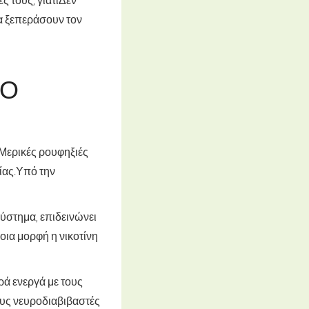
α ξεπεράσουν τον
ΤΟ
 Μερικές ρουφηξιές
ίας.
Υπό την
σύστημα, επιδεινώνει
οια μορφή η νικοτίνη
ρά ενεργά με τους
ους νευροδιαβιβαστές