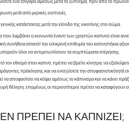
νίσετε ένα τσιγάρο αμέσως μετά το ξύπνημα, πριν από το πρωινό
ρωση μετά από μερικές εισπνοές.
ενικής κατάστασης μετά την είσοδο της νικοτίνης στο σώμα.
ρα που λαμβάνει η κοινωνία έναντι των χρηστών καπνού είναι αν
ακή συνήθεια απαιτεί την ειλικρινή επιθυμία του καπνιστή
και αξι
 μπορούν όλοι να αντιμετωπίσουν τα συμπτώματα στέρησης.
πό τον εθισμό στον καπνό, πρέπει να βρείτε κίνητρα, να εξαλείψε
ράγοντες πρόκλησης και να ενισχύσετε την αποφασιστικότητά σ
ί να αποφασίσει να κόψει αμέσως το κάπνισμα και να κάνει πρά
χυρή θέληση, επομένως οι περισσότεροι πρέπει να καταφύγουν 
ΕΝ ΠΡΈΠΕΙ ΝΑ ΚΑΠΝΊΖΕΙ;