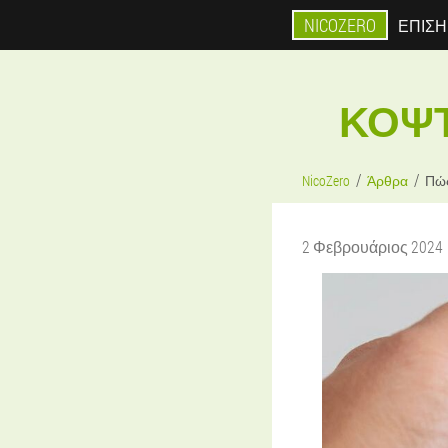
NICOZERO
ΕΠΊΣΗ
ΚΌΨΤ
NicoZero
Άρθρα
Πώς
2 Φεβρουάριος 2024