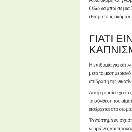
θέλω να μπω σε μια
εθισμό τους ακόμα κ
ΓΙΑΤΊ Ε
ΚΆΠΝΙΣ
Η επιθυμία για κάπν
μετά το μεσημεριανό 
επίδραση της νικοτί
Αυτή η ουσία έχει ισ
τη σύνθεση του αίματ
εισέρχεται στο σώμα
Το σύστημα ενίσχυση
νευρώνες και προκαλ