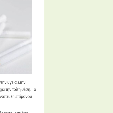
την υγεία.
Στην
ει την τρίτη θέση
. Το
 ανάπτυξη επίμονου
ς τους, γιατί
Δεν