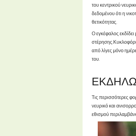
του κεντρικού νευρι
δεδομένου ότι η νικο
θετικότητας.
Ο εγκέφαλος εκδίδει 
στέρησης.
Κυκλοφόρη
από λίγες μόνο ημέρ
του.
ΕΚΔΗΛΏ
Τις περισσότερες φορ
νευρικό και ανισορρ
εθισμού περιλαμβάν