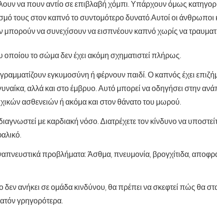
ουν να πουν αντίο σε επιβλαβή χόμπι. Υπάρχουν όμως κατηγορ
σμό τους στον καπνό το συντομότερο δυνατό.
Αυτοί οι άνθρωποι
δεν μπορούν να συνεχίσουν να εισπνέουν καπνό χωρίς να τραυματ
ου οποίου το σώμα δεν έχει ακόμη σχηματιστεί πλήρως.
γραμματίζουν εγκυμοσύνη ή φέρνουν παιδί
. Ο καπνός έχει επιζή
 γυναίκα, αλλά και στο έμβρυο. Αυτό μπορεί να οδηγήσει στην α
χικών ασθενειών ή ακόμα και στον θάνατο του μωρού.
διαγνωστεί με καρδιακή νόσο
. Διατρέχετε τον κίνδυνο να υποστεί
αλικό.
ναπνευστικά προβλήματα
: Άσθμα, πνευμονία, βρογχίτιδα, αποφρ
ο δεν ανήκει σε ομάδα κινδύνου, θα πρέπει να σκεφτεί πώς θα στ
ατόν γρηγορότερα.