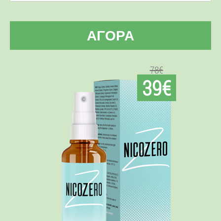
ΑΓΟΡΆ
78€
39€