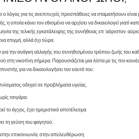
τι ο λόγος για τις ανεπιτυχείς προσπάθειες να σταματήσουν είν
, η οποία κάνει τον εθισμένο να αρχίσει να δικαιολογεί γιατί καπ
ηνία της τελικής εγκατάλειψης της συνήθειας επ 'αόριστον: αύριο
οια στιγμή, αλλά όχι τώρα.
 για την ανάγκη αλλαγής του συνηθισμένου τρόπου ζωής του κα
ού στη νικοτίνη σήμερα. Παρουσιάζεται μια λίστα με τις πιο κοι
πνιστής για να δικαιολογήσει τον εαυτό του:
πνίσματος οδηγεί σε προβλήματα υγείας.
ρίς τσιγάρα.
εί το άγχος, έχει ηρεμιστικό αποτέλεσμα.
νει τη γεύση του φαγητού.
 στην επικοινωνία, στην απελευθέρωση.