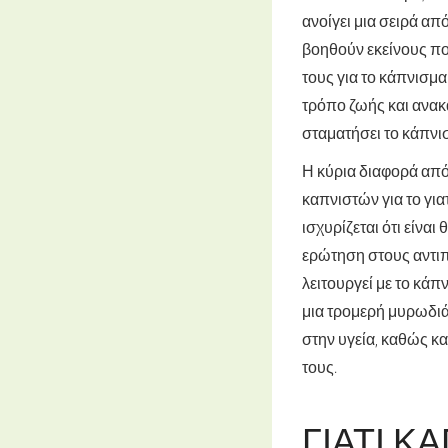
ανοίγει μια σειρά α
βοηθούν εκείνους π
τους για το κάπνισμα
τρόπο ζωής και ανακά
σταματήσει το κάπνισμ
Η κύρια διαφορά από
καπνιστών για το για
ισχυρίζεται ότι είνα
ερώτηση στους αντιπ
λειτουργεί με το κάπ
μια τρομερή μυρωδιά
στην υγεία, καθώς κα
τους.
ΓΙΑΤΊ Κ