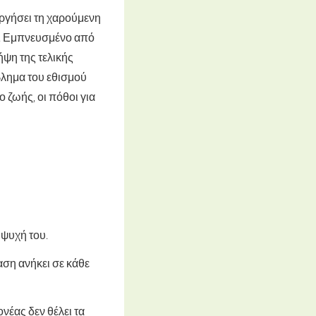
υργήσει τη χαρούμενη
α. Εμπνευσμένο από
ήψη της τελικής
βλημα του εθισμού
ο ζωής, οι πόθοι για
 ψυχή του.
αση ανήκει σε κάθε
νέας δεν θέλει τα