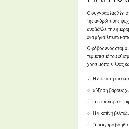
Ο συγγραφέας λέει ό
της ανθρώπινης ψυχής
αναβάλλει την ημερομ
ένα μήνα, έπειτα κάπ
Ο φόβος ενός ατόμου
τερματισμό του εθισμ
χρησιμοποιεί ένας κα
Η διακοπή του κα
αύξηση βάρους χω
Το κάπνισμα αφαιρ
Η νικοτίνη βελτιώ
Το τσιγάρο βοηθά