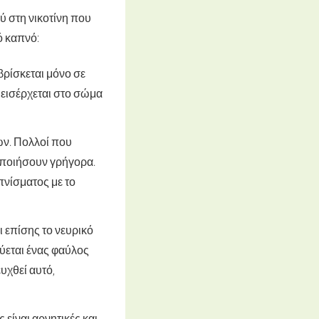
ύ στη νικοτίνη που
ό καπνό:
βρίσκεται μόνο σε
η εισέρχεται στο σώμα
ών. Πολλοί που
οποιήσουν γρήγορα.
πνίσματος με το
 επίσης το νευρικό
ύεται ένας φαύλος
υχθεί αυτό,
είναι αρνητικές και