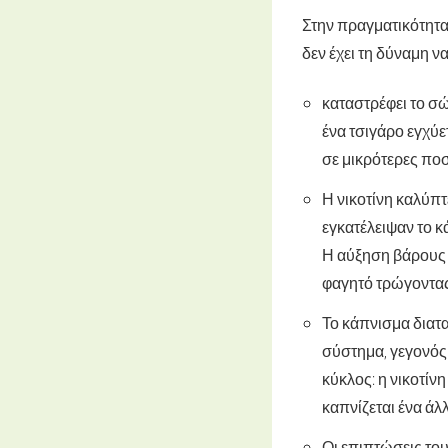
Στην πραγματικότητα,
δεν έχει τη δύναμη ν
καταστρέφει το σώ
ένα τσιγάρο εγχύε
σε μικρότερες ποσ
Η νικοτίνη καλύπ
εγκατέλειψαν το 
Η αύξηση βάρους 
φαγητό τρώγοντας
Το κάπνισμα διατα
σύστημα, γεγονός
κύκλος: η νικοτίν
καπνίζεται ένα άλ
Οι επιπτώσεις του