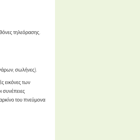
οθόνες τηλεόρασης.
γάρων, σωλήνες).
ές εικόνες των
ι συνέπειες
καρκίνο του πνεύμονα