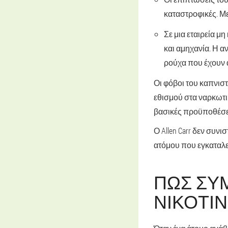
καταστροφικές. Με
Σε μια εταιρεία 
και αμηχανία. Η 
ρούχα που έχουν 
Οι φόβοι του καπνισ
εθισμού στα ναρκωτικ
βασικές προϋποθέσει
Ο Allen Carr δεν συν
ατόμου που εγκαταλεί
ΠΏΣ ΣΥΜ
ΝΙΚΟΤΊ