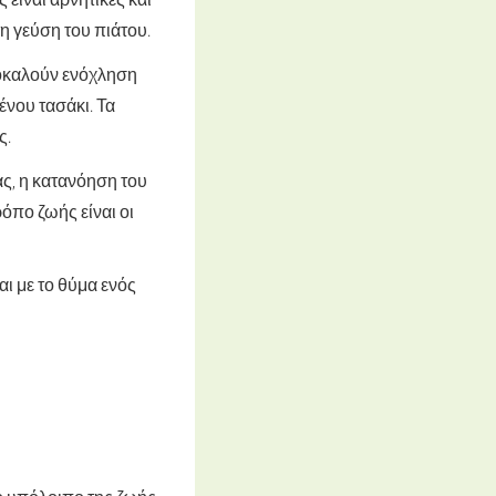
η γεύση του πιάτου.
ροκαλούν ενόχληση
νου τασάκι. Τα
ς.
ας, η κατανόηση του
όπο ζωής είναι οι
αι με το θύμα ενός