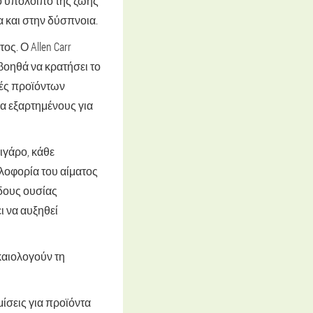
το υπόλοιπο της ζωής
α και στην δύσπνοια.
ς. Ο Allen Carr
 βοηθά να κρατήσει το
τές προϊόντων
α εξαρτημένους για
σιγάρο, κάθε
κλοφορία του αίματος
δους ουσίας
ι να αυξηθεί
καιολογούν τη
ίσεις για προϊόντα