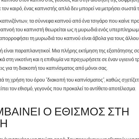
 τον καιρό, ένας καπνιστής απλά δεν μπορεί να μετρήσει σωστά τ
μη καπνιζόντων, τα σύννεφα καπνού από ένα τσιγάρο που καίνε π
αναπνοή του καπνιστή θεωρείται ως η μυρωδιά ενός υπερπληρωμέ
απορροφήσει τη μυρωδιά του καπνού είναι άβολα για τους άλλου
τή είναι παραπλανητικοί. Μια πλήρης εκτίμηση της εξαπάτησης σ
ά στη νικοτίνη και η επιθυμία να προχωρήσετε σε έναν υγιεινό τρ
ς για τη διακοπή του καπνίσματος από μόνοι σας.
ιστά τη χρήση του όρου "διακοπή του καπνίσματος", καθώς σχετίζετ
πει τον εθισμό, γεγονός που προκαλεί το αντίθετο αποτέλεσμα.
ΒΑΊΝΕΙ Ο ΕΘΙΣΜΌΣ ΣΤΗ
ΝΗ