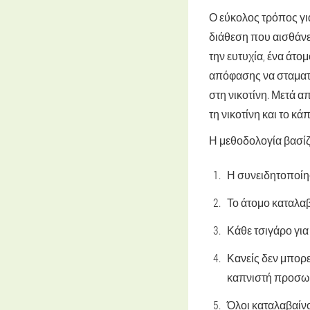
Ο εύκολος τρόπος για
διάθεση που αισθάνε
την ευτυχία, ένα άτο
απόφασης να σταματή
στη νικοτίνη. Μετά α
τη νικοτίνη και το κ
Η μεθοδολογία βασίζε
Η συνειδητοποίησ
Το άτομο καταλαβ
Κάθε τσιγάρο για
Κανείς δεν μπορε
καπνιστή προσω
Όλοι καταλαβαίνο