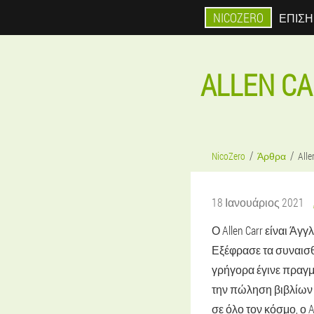
NICOZERO
ΕΠΊΣΗ
ALLEN 
NicoZero
Άρθρα
All
18 Ιανουάριος 2021
Ο Allen Carr είναι Ά
Εξέφρασε τα συναισθ
γρήγορα έγινε πραγμ
την πώληση βιβλίων
σε όλο τον κόσμο, ο Al