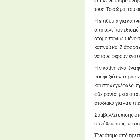
Όταν ένα άτομο ανάβε
τους. Το σώμα που αι
Η επιθυμία για κάπνι
αποκαλεί τον εθισμό 
άτομο παγιδευμένο σ
καπνού και διάφορα 
να τους φέρουν ένα 
Η νικοτίνη είναι ένα
ρουφηξιά αντιπροσωπ
και στον εγκέφαλο, 
φθείρονται μετά από 
σταδιακά για να επιτ
Συμβάλλει επίσης στ
συνήθεια τους με απ
Ένα άτομο από την πα