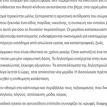
ι ένα τσιγάρο για πρώτη φορά, δεν περιμένουν να εθιστούν για 
σθάνεται τον θνητό κίνδυνο αντιστέκεται στο βήχα, στα υγρά μάτι
σμα προκύπτει μόλις ξεπεραστεί η αρνητική αντίδραση του σώματο
που ξεκινάει ένα είδος παγίδας νικοτίνης, η συσκευή του οποίου
ε αυτό για όσο το δυνατόν περισσότερο. Οι μεγάλοι κατασκευασ
αξεσουάρ καπνίσματος ενδιαφέρονται οικονομικά για εκατομμύρι
υπέροχο εισόδημα από απώλεια υγείας και καταστροφικές ζωές.
 φάρμακο που είναι εθιστικό σε χρόνο ρεκόρ. Όταν καπνίζετε ένα τ
εύει μια μίνι ναρκωτική δόση. Το δηλητήριο εισέρχεται στην κυ
προκαλώντας έλλειψη οξυγόνου. Τα αποτελέσματα της δηλητηριώ
λίγα λεπτά ή ώρες, τότε απαιτείται νέα μερίδα. Η δοσολογία πρέπε
ευχθεί η επιθυμητή κατάσταση.
ον εθισμό στο κάπνισμα και περιβάλλει τους τοξικομανείς που δι
ατηλούς λόγους: απόλαυση, μόδα, κύρος.
ιδική ηλικία σε ασυνείδητο επίπεδο συνοψίζει τις κρυφές διαφημ