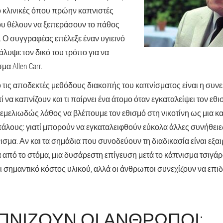
πό κλινικές όπου πρώην καπνιστές
ου θέλουν να ξεπεράσουν το πάθος
. Ο συγγραφέας επέλεξε έναν υγιεινό
λυψε τον δικό του τρόπο για να
α Allen Carr.
 τις αποδεκτές μεθόδους διακοπής του καπνίσματος είναι η συν
τί να καπνίζουν και τι παίρνει ένα άτομο όταν εγκαταλείψει τον ε
ι θεμελιωδώς λάθος να βλέπουμε τον εθισμό στη νικοτίνη ως μια κ
άλους: γιατί μπορούν να εγκαταλειφθούν εύκολα άλλες συνήθειες
νισμα. Αν και τα σημάδια που συνοδεύουν τη διαδικασία είναι εξα
 από το στόμα, μια δυσάρεστη επίγευση μετά το κάπνισμα τσιγάρ
ι σημαντικό κόστος υλικού, αλλά οι άνθρωποι συνεχίζουν να επι
ΑΠΝΊΖΟΥΝ ΟΙ ΆΝΘΡΩΠΟΙ;