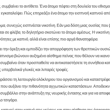
 συμβαίνει το αντίθετο. Ένα άτομο πέφτει στη δουλεία του εθισμο
α εγκαταλείψει. Πώς επηρεάζει ένα άτομο την εισπνοή καπνού απ
μα, συνεχώς εισπνέεται νικοτίνη. Εάν μια δόση μιας ουσίας που 
ται σε φλέβα, το δηλητήριο σκοτώνει το άτομο αμέσως. Η νικοτίν
ότητες με καπνό, αλλά είναι επίσης πιο αργά θανατηφόρα.
τει την όρεξη και εμποδίζει την απορρόφηση των θρεπτικών ουσι
κάπνισμα βιώνουν αυξημένο αίσθημα πείνας που θέλουν να ικαν
συμβαίνει όταν προσπαθείτε να αντικαταστήσετε τη συνήθεια κα
 υπερβολικά γλυκές και λιπαρές τροφές.
ράσσει τη λειτουργία ολόκληρου του οργανισμού και καταστρέφει
 που αυξάνει την πιθανότητα αγχωτικών καταστάσεων. Αποδεικν
η συμβάλλει στην ανάπτυξη της νευρικής έντασης και για να αποφε
λο τσιγάρο.
 καπνού στον καπνό στις γεύσεις και στην αίσθηση της όσφρησης 