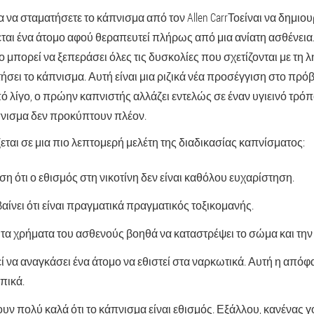
 να σταματήσετε το κάπνισμα από τον Allen CarrΤο
είναι να δημιο
ται ένα άτομο αφού θεραπευτεί πλήρως από μια ανίατη ασθένει
μο μπορεί να ξεπεράσει όλες τις δυσκολίες που σχετίζονται με τη λ
σει το κάπνισμα. Αυτή είναι μια ριζικά νέα προσέγγιση στο πρό
πό λίγο, ο πρώην καπνιστής αλλάζει εντελώς σε έναν υγιεινό τρόπ
άπνισμα δεν προκύπτουν πλέον.
ται σε μια πιο λεπτομερή μελέτη της διαδικασίας καπνίσματος:
η ότι ο εθισμός στη νικοτίνη δεν είναι καθόλου ευχαρίστηση.
αίνει ότι είναι πραγματικά πραγματικός τοξικομανής.
 τα χρήματα του ασθενούς βοηθά να καταστρέψει το σώμα και την
ί να αναγκάσει ένα άτομο να εθιστεί στα ναρκωτικά. Αυτή η απόφ
πικά.
υν πολύ καλά ότι το κάπνισμα είναι εθισμός. Εξάλλου, κανένας γο