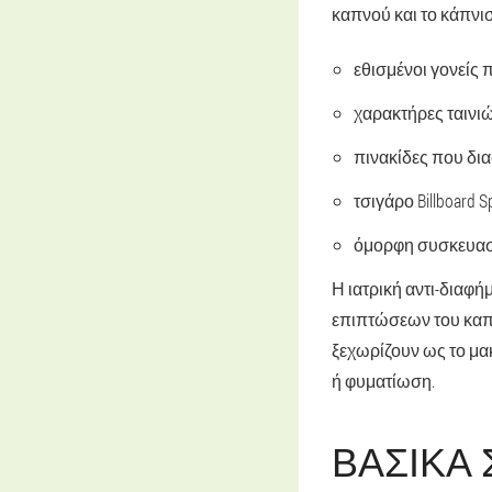
καπνού και το κάπνι
εθισμένοι γονείς 
χαρακτήρες ταινιώ
πινακίδες που δι
τσιγάρο Billboard S
όμορφη συσκευασί
Η ιατρική αντι-διαφή
επιπτώσεων του καπν
ξεχωρίζουν ως το μα
ή φυματίωση.
ΒΑΣΙΚΆ