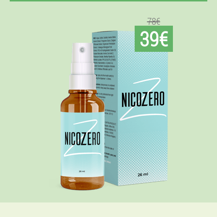
78€
39€