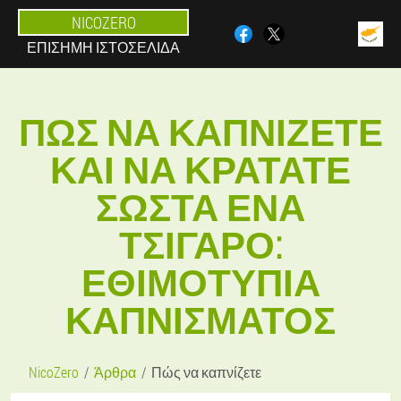
NICOZERO
ΕΠΊΣΗΜΗ ΙΣΤΟΣΕΛΊΔΑ
ΠΏΣ ΝΑ ΚΑΠΝΊΖΕΤΕ
ΚΑΙ ΝΑ ΚΡΑΤΆΤΕ
ΣΩΣΤΆ ΈΝΑ
ΤΣΙΓΆΡΟ:
ΕΘΙΜΟΤΥΠΊΑ
ΚΑΠΝΊΣΜΑΤΟΣ
NicoZero
Άρθρα
Πώς να καπνίζετε