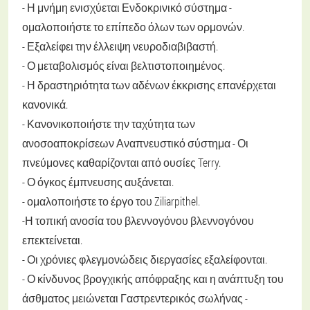
- Η μνήμη ενισχύεται
Ενδοκρινικό σύστημα
-
ομαλοποιήστε το επίπεδο όλων των ορμονών.
- Εξαλείφει την έλλειψη νευροδιαβιβαστή.
- Ο μεταβολισμός είναι βελτιστοποιημένος.
- Η δραστηριότητα των αδένων έκκρισης επανέρχεται
κανονικά.
- Κανονικοποιήστε την ταχύτητα των
ανοσοαποκρίσεων
Αναπνευστικό σύστημα
- Οι
πνεύμονες καθαρίζονται από ουσίες Terry.
- Ο όγκος έμπνευσης αυξάνεται.
- ομαλοποιήστε το έργο του Ziliarpithel.
-Η τοπική ανοσία του βλεννογόνου βλεννογόνου
επεκτείνεται.
- Οι χρόνιες φλεγμονώδεις διεργασίες εξαλείφονται.
- Ο κίνδυνος βρογχικής απόφραξης και η ανάπτυξη του
άσθματος μειώνεται
Γαστρεντερικός σωλήνας
-