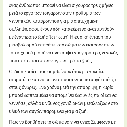
ένας άνθρωπος μπορεί να είναι σίγουρος τρεις μήνες
μετά το έργο των τσιγάρων στην προθυμία των
γεννητικών κυττάρων του για μια επιτυχημένη
σύλληψη, αφού έχουν ήδη καταφέρει να αναπτυχθούν
με έναν τρόπο ζωής "tesnicotin". Η φυσική ένταση του
μεταβολισμού επιτρέπει στο σώμα των εκπροσώπων
του ισχυρού μισού να ανακάμψει γρηγορότερα, γεγονός
που υπόκειται σε έναν υγιεινό τρόπο ζωής.
Οι διαδικασίες που συμβαίνουν όταν μια γυναίκα
σταματά το κάπνισμα αναπτύσσονται πιο αργά από ό, τι
στους άνδρες. Ένα χρόνο μετά την απόρριψη, η κυρία
μπορεί να περιμένει να υπομείνει ένα υγιές παιδί και να
γεννήσει, αλλά ο κίνδυνος γονιδιακών μεταλλάξεων στο
υλικό των αυγών παραμένει για μια ζωή.
Πώς να βοηθήσετε το σώμα να γίνει υγιές
Σύμφωνα με