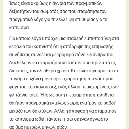
Ίσως είναι ακριβώς η άγνοια των πραγματικών
δεξιοτήτων του σώματός σας που σταμάτησε τον
πραγματικό λόγο για την έλλειψη επιθυμίας για το
κάπνισμα.
Για κάποιο λόγο υπάρχει μια σταθερή εμπιστοσύνη στα
κεφάλια του καπνιστή ότι η απόρριψη της επιβλαβής
συνήθειας συνδέεται με τρομερό πόνο. Οι άνθρωποι
δεν θέλουν να σταματήσουν το κάπνισμα πριν από τις
διακοπές, τον ελεύθερο χρόνο. Και είναι σίγουροι ότι το
τσιγάρο αυξάνει μόνο την ευχαρίστηση του νόστιμου
φαγητού, του καλού σεξ, ενός άλλου περιεχομένου, των
φλιτζάνια καφέ. Ή ίσως αυτή η ευχαρίστηση, αντίθετα,
θα ήταν πραγματικά εντελώς χωρίς ένα "μαγικό ραβδί"
μεταξύ των δακτύλων; Αλλά η απόφαση να σταματήσει
το κάπνισμα ωθεί πάντοτε πίσω σε έναν άγνωστο
αριθμό ημερών, μηνών, ετών. . .