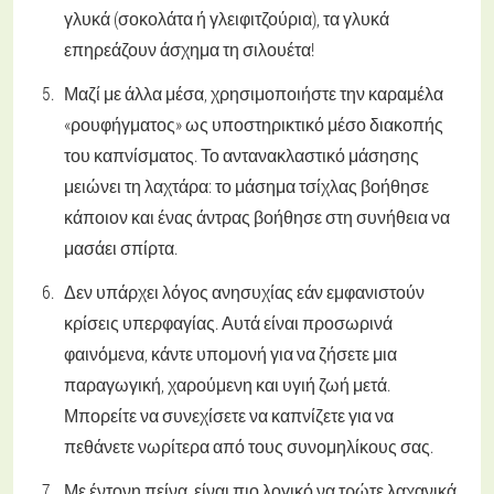
γλυκά (σοκολάτα ή γλειφιτζούρια), τα γλυκά
επηρεάζουν άσχημα τη σιλουέτα!
Μαζί με άλλα μέσα, χρησιμοποιήστε την καραμέλα
«ρουφήγματος» ως υποστηρικτικό μέσο διακοπής
του καπνίσματος. Το αντανακλαστικό μάσησης
μειώνει τη λαχτάρα: το μάσημα τσίχλας βοήθησε
κάποιον και ένας άντρας βοήθησε στη συνήθεια να
μασάει σπίρτα.
Δεν υπάρχει λόγος ανησυχίας εάν εμφανιστούν
κρίσεις υπερφαγίας. Αυτά είναι προσωρινά
φαινόμενα, κάντε υπομονή για να ζήσετε μια
παραγωγική, χαρούμενη και υγιή ζωή μετά.
Μπορείτε να συνεχίσετε να καπνίζετε για να
πεθάνετε νωρίτερα από τους συνομηλίκους σας.
Με έντονη πείνα, είναι πιο λογικό να τρώτε λαχανικά