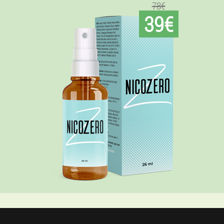
78€
39€