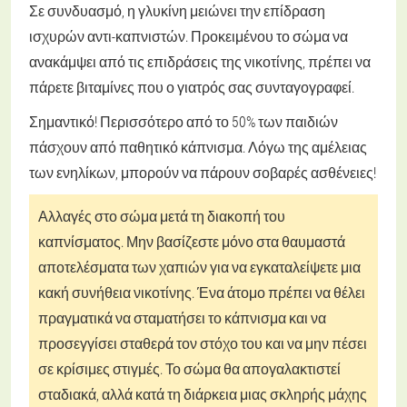
Σε συνδυασμό, η γλυκίνη μειώνει την επίδραση
ισχυρών αντι-καπνιστών. Προκειμένου το σώμα να
ανακάμψει από τις επιδράσεις της νικοτίνης, πρέπει να
πάρετε βιταμίνες που ο γιατρός σας συνταγογραφεί.
Σημαντικό! Περισσότερο από το 50% των παιδιών
πάσχουν από παθητικό κάπνισμα. Λόγω της αμέλειας
των ενηλίκων, μπορούν να πάρουν σοβαρές ασθένειες!
Αλλαγές στο σώμα μετά τη διακοπή του
καπνίσματος. Μην βασίζεστε μόνο στα θαυμαστά
αποτελέσματα των χαπιών για να εγκαταλείψετε μια
κακή συνήθεια νικοτίνης. Ένα άτομο πρέπει να θέλει
πραγματικά να σταματήσει το κάπνισμα και να
προσεγγίσει σταθερά τον στόχο του και να μην πέσει
σε κρίσιμες στιγμές. Το σώμα θα απογαλακτιστεί
σταδιακά, αλλά κατά τη διάρκεια μιας σκληρής μάχης