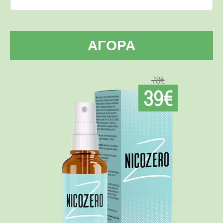
ΑΓΟΡΆ
78€
39€