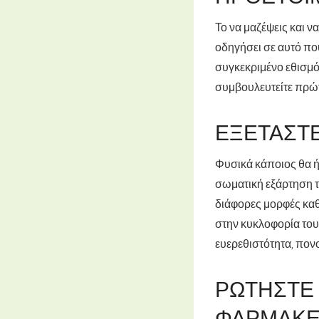
Το να μαζέψεις και ν
οδηγήσει σε αυτό πο
συγκεκριμένο εθισμό 
συμβουλευτείτε πρώτα
ΕΞΕΤΆΣΤΕ
Φυσικά κάποιος θα ήθ
σωματική εξάρτηση τ
διάφορες μορφές καθ
στην κυκλοφορία του
ευερεθιστότητα, πον
ΡΩΤΉΣΤΕ 
ΦΑΡΜΑΚΕΥ