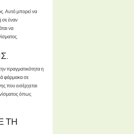
ος. Αυτό μπορεί να
 σε έναν
άται να
νίσματος.
Σ.
στην πραγματικότητα η
κά φάρμακα σε
νης που εισέρχεται
απνίσματος όπως
Ε ΤΗ