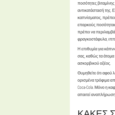
ποσότητες βιταμίνης 
αντικατάστασή της. 
καπνίσματος, πρέπε
επαρκούς ποσότητας
πρέπει να περιλαμβάν
φραγκοστάφυλα, ιππο
Η επιθυμία για κάπνι
σας, καθώς τα άτομα
ασκορβικού οξέος.
Θυμηθείτε ότι αφού λ
ορισμένα τρόφιμα από
Coca-Cola. Μόνο η κα
απαιτεί αναπλήρωση
ΚΑΚΈΣ 