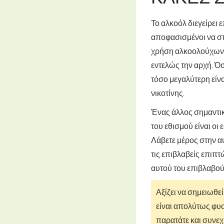
Το αλκοόλ διεγείρει 
αποφασισμένοι να στ
χρήση αλκοολούχων π
εντελώς την αρχή. Ό
τόσο μεγαλύτερη είνα
νικοτίνης.
Ένας άλλος σημαντι
του εθισμού είναι ο
Λάβετε μέρος στην α
τις επιβλαβείς επιπτ
αυτού του επιβλαβού
Αξίζει να σημειωθε
είναι απολύτως φυσ
παρατάτε και συνεχί