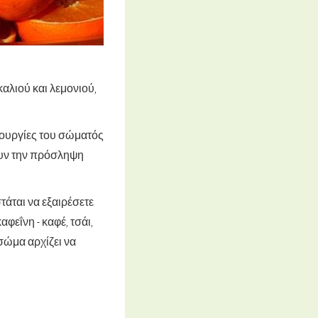
αλιού και λεμονιού,
ιτουργίες του σώματός
ουν την πρόσληψη
τάται να εξαιρέσετε
φεΐνη - καφέ, τσάι,
 σώμα αρχίζει να