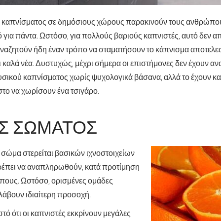
υ καπνίσματος σε δημόσιους χώρους παρακινούν τους ανθρώπο
 για πάντα. Ωστόσο, για πολλούς βαριούς καπνιστές, αυτό δεν α
ναζητούν ήδη έναν τρόπο να σταματήσουν το κάπνισμα αποτελε
αι καλά νέα. Δυστυχώς, μέχρι σήμερα οι επιστήμονες δεν έχουν αν
φυσικού καπνίσματος χωρίς ψυχολογικά βάσανα, αλλά το έχουν κα
στο να χωρίσουν ένα τσιγάρο.
Σ ΣΏΜΑΤΟΣ
ο σώμα στερείται βασικών ιχνοστοιχείων
ρέπει να αναπληρωθούν, κατά προτίμηση
πους. Ωστόσο, ορισμένες ομάδες
λάβουν ιδιαίτερη προσοχή.
τό ότι οι καπνιστές εκκρίνουν μεγάλες