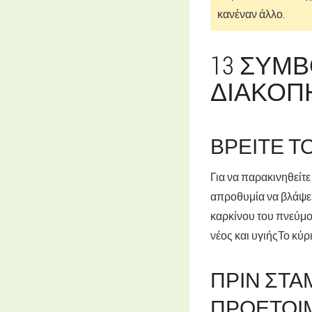
κανέναν άλλο.
13 ΣΥΜ
ΔΙΑΚΟΠ
ΒΡΕΊΤΕ Τ
Για να παρακινηθείτε
απροθυμία να βλάψει
καρκίνου του πνεύμον
νέος και υγιήςΤο κύρ
ΠΡΙΝ ΣΤΑ
ΠΡΟΕΤΟΙΜ