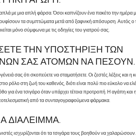
απλά με μια απλή φάρσα. Όσοι καπνίζουν ένα πακέτο την ημέρα μ
κουφίσουν τα συμπτώματα μετά από ξαφνική απόσυρση. Αυτός ο
είται μόνο σύμφωνα με τις οδηγίες του γιατρού σας.
ΣΕΤΕ ΤΗΝ ΥΠΟΣΤΉΡΙΞΗ ΤΩΝ
ΝΩΝ ΣΑΣ ΑΤΌΜΩΝ ΝΑ ΠΈΣΟΥΝ.
ένειά σας ότι σκοπεύετε να σταματήσετε. Οι ζεστές λέξεις και η
τιο ρόλο στη ζωή του καθενός, διότι είναι πολύ πιο εύκολο να ελ
πόθο για ένα τσιγάρο όταν υπάρχει τέτοια προτροπή. Η αγάπη και
αποτελεσματική από τα συνταγογραφούμενα φάρμακα.
Α ΔΙΆΛΕΙΜΜΑ.
νιστές ισχυρίζονται ότι τα τσιγάρα τους βοηθούν να χαλαρώσουν.